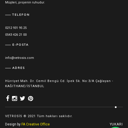
Müşteri, projenin ruhudur.
TELEFON
0212 931 95 25
0543 426 21 00
E-POSTA
info@vetrosis.com
ADRES
Hürriyet Mah. Dr. Cemil Bengü Cd. İpek Sk. No:3/A Çağlayan -
KAĞITHANE/İSTANBUL
VETROSİS © 2021 Tüm hakları saklıdır.
Design by
FA Creative Office
YUKARI