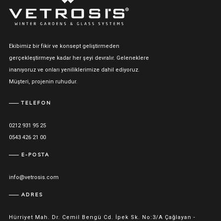
Ekibimiz bir fikir ve konsept geliştirmeden
gerçekleştirmeye kadar her şeyi devralır. Geleneklere
inanıyoruz ve onları yeniliklerimize dahil ediyoruz.
Müşteri, projenin ruhudur.
TELEFON
0212 931 95 25
0543 426 21 00
E-POSTA
info@vetrosis.com
ADRES
Hürriyet Mah. Dr. Cemil Bengü Cd. İpek Sk. No:3/A Çağlayan -