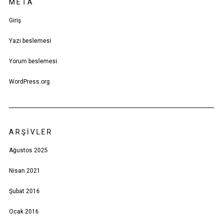
META
Giriş
Yazı beslemesi
Yorum beslemesi
WordPress.org
ARŞIVLER
Ağustos 2025
Nisan 2021
Şubat 2016
Ocak 2016