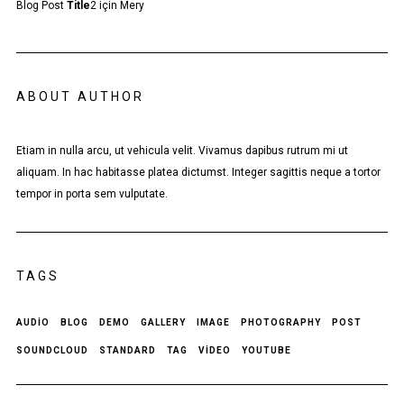
Blog Post
Title
2
için
Mery
ABOUT AUTHOR
Etiam in nulla arcu, ut vehicula velit. Vivamus dapibus rutrum mi ut
aliquam. In hac habitasse platea dictumst. Integer sagittis neque a tortor
tempor in porta sem vulputate.
TAGS
AUDIO
BLOG
DEMO
GALLERY
IMAGE
PHOTOGRAPHY
POST
SOUNDCLOUD
STANDARD
TAG
VIDEO
YOUTUBE