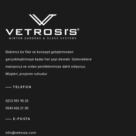
Ekibimiz bir fikir ve konsept geliştirmeden
gerçekleştirmeye kadar her şeyi devralır. Geleneklere
inanıyoruz ve onları yeniliklerimize dahil ediyoruz.
Müşteri, projenin ruhudur.
TELEFON
0212 931 95 25
0543 426 21 00
E-POSTA
info@vetrosis.com