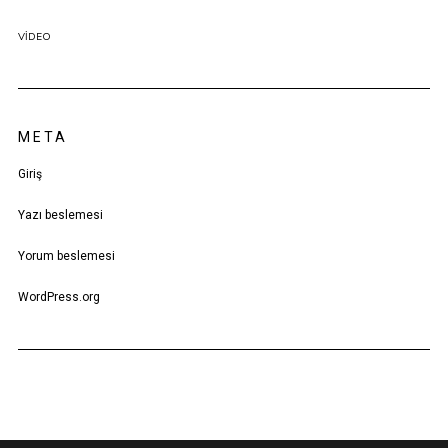
VIDEO
META
Giriş
Yazı beslemesi
Yorum beslemesi
WordPress.org