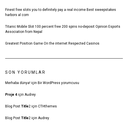
Finest free slots you to definitely pay a real income Best sweepstakes
harbors al com
Titanic Mobile Slot 100 percent free 200 spins no-deposit Opinion Esports
Association from Nepal
Greatest Position Game On the internet Respected Casinos
SON YORUMLAR
Merhaba dünya!
için
Bir WordPress yorumcusu
Proje 4
için
Audrey
Blog Post
Title
2
için
CTHthemes
Blog Post
Title
2
için
Audrey