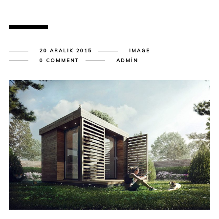
20 ARALIK 2015
IMAGE
0 COMMENT
ADMIN