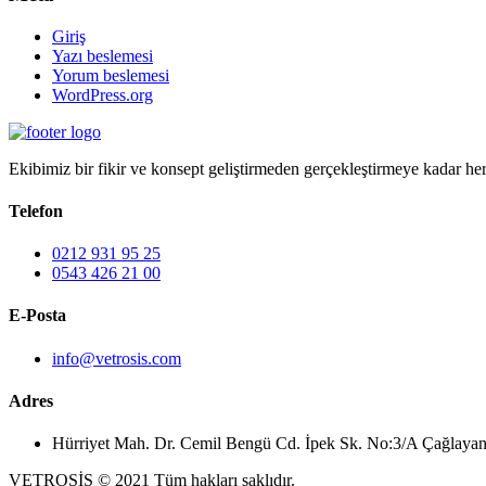
Giriş
Yazı beslemesi
Yorum beslemesi
WordPress.org
Ekibimiz bir fikir ve konsept geliştirmeden gerçekleştirmeye kadar her
Telefon
0212 931 95 25
0543 426 21 00
E-Posta
info@vetrosis.com
Adres
Hürriyet Mah. Dr. Cemil Bengü Cd. İpek Sk. No:3/A Çağ
VETROSİS © 2021 Tüm hakları saklıdır.