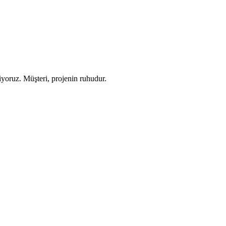
iyoruz. Müşteri, projenin ruhudur.