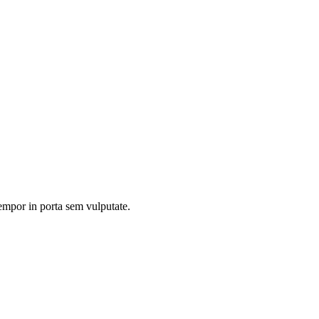
tempor in porta sem vulputate.