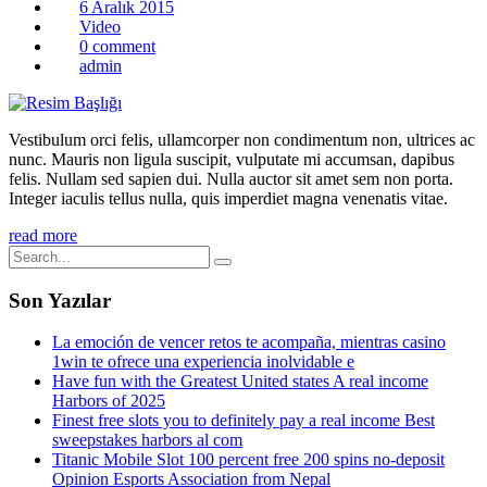
6 Aralık 2015
Video
0 comment
admin
Vestibulum orci felis, ullamcorper non condimentum non, ultrices ac
nunc. Mauris non ligula suscipit, vulputate mi accumsan, dapibus
felis. Nullam sed sapien dui. Nulla auctor sit amet sem non porta.
Integer iaculis tellus nulla, quis imperdiet magna venenatis vitae.
read more
Son Yazılar
La emoción de vencer retos te acompaña, mientras casino
1win te ofrece una experiencia inolvidable e
Have fun with the Greatest United states A real income
Harbors of 2025
Finest free slots you to definitely pay a real income Best
sweepstakes harbors al com
Titanic Mobile Slot 100 percent free 200 spins no-deposit
Opinion Esports Association from Nepal