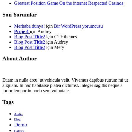
Greatest Position Game On the internet Respected Casinos
Son Yorumlar
Merhaba dünya!
için
Bir WordPress yorumcusu
Proje 4
için
Audrey
Blog Post
Title
2
için
CTHthemes
Blog Post
Title
2
için
Audrey
Blog Post
Title
2
için
Mery
About Author
Etiam in nulla arcu, ut vehicula velit. Vivamus dapibus rutrum mi ut
aliquam. In hac habitasse platea dictumst. Integer sagittis neque a
tortor tempor in porta sem vulputate.
Tags
Audio
Blog
Demo
Gallery