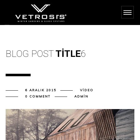
BLOG POST
TITLE
6
6 ARALIK 2015
VIDEO
0 COMMENT
ADMIN