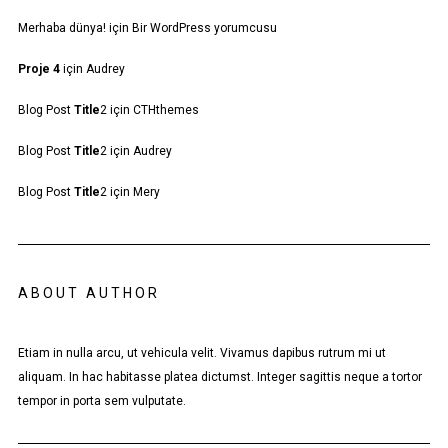
Merhaba dünya!
için
Bir WordPress yorumcusu
Proje 4
için
Audrey
Blog Post
Title
2
için
CTHthemes
Blog Post
Title
2
için
Audrey
Blog Post
Title
2
için
Mery
ABOUT AUTHOR
Etiam in nulla arcu, ut vehicula velit. Vivamus dapibus rutrum mi ut
aliquam. In hac habitasse platea dictumst. Integer sagittis neque a tortor
tempor in porta sem vulputate.