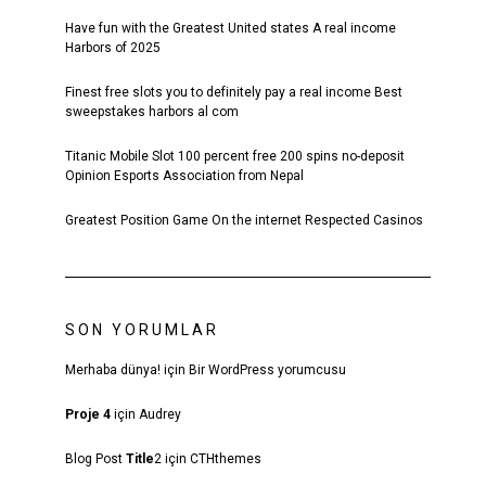
Have fun with the Greatest United states A real income
Harbors of 2025
Finest free slots you to definitely pay a real income Best
sweepstakes harbors al com
Titanic Mobile Slot 100 percent free 200 spins no-deposit
Opinion Esports Association from Nepal
Greatest Position Game On the internet Respected Casinos
SON YORUMLAR
Merhaba dünya!
için
Bir WordPress yorumcusu
Proje 4
için
Audrey
Blog Post
Title
2
için
CTHthemes