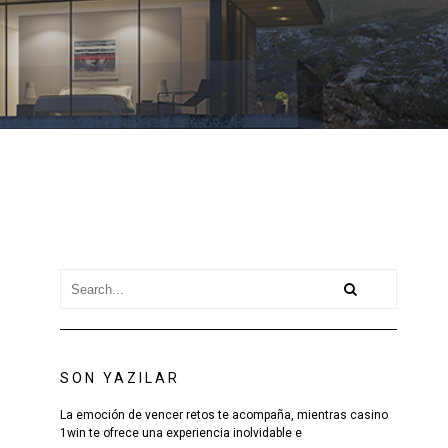
SON YAZILAR
La emoción de vencer retos te acompaña, mientras casino
1win te ofrece una experiencia inolvidable e