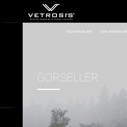
KIŞ BAHÇELERI
CAM SISTEMLER
GÖRSELLER