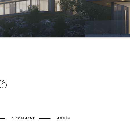
E
6
0 COMMENT
ADMIN