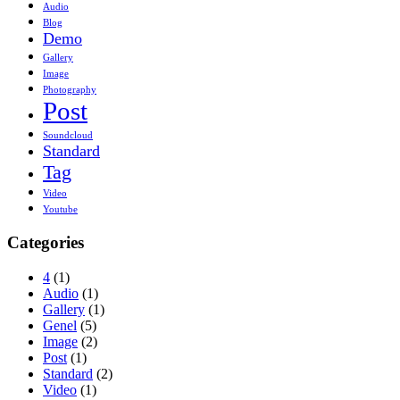
Audio
Blog
Demo
Gallery
Image
Photography
Post
Soundcloud
Standard
Tag
Video
Youtube
Categories
4
(1)
Audio
(1)
Gallery
(1)
Genel
(5)
Image
(2)
Post
(1)
Standard
(2)
Video
(1)