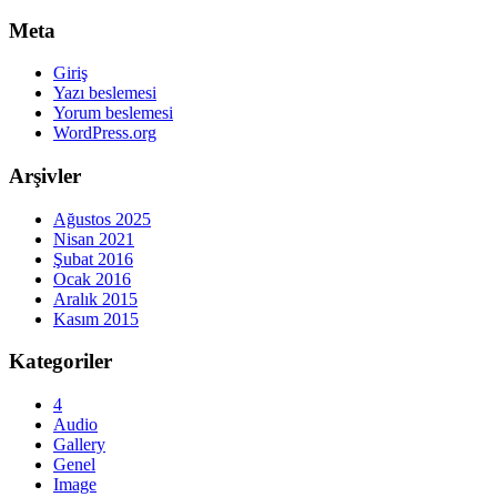
Meta
Giriş
Yazı beslemesi
Yorum beslemesi
WordPress.org
Arşivler
Ağustos 2025
Nisan 2021
Şubat 2016
Ocak 2016
Aralık 2015
Kasım 2015
Kategoriler
4
Audio
Gallery
Genel
Image