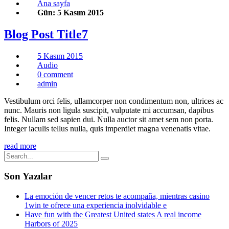
Ana sayfa
Gün:
5 Kasım 2015
Blog Post
Title
7
5 Kasım 2015
Audio
0 comment
admin
Vestibulum orci felis, ullamcorper non condimentum non, ultrices ac
nunc. Mauris non ligula suscipit, vulputate mi accumsan, dapibus
felis. Nullam sed sapien dui. Nulla auctor sit amet sem non porta.
Integer iaculis tellus nulla, quis imperdiet magna venenatis vitae.
read more
Son Yazılar
La emoción de vencer retos te acompaña, mientras casino
1win te ofrece una experiencia inolvidable e
Have fun with the Greatest United states A real income
Harbors of 2025