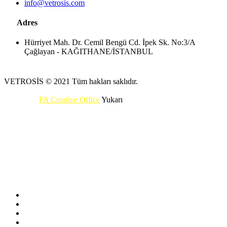
info@vetrosis.com
Adres
Hürriyet Mah. Dr. Cemil Bengü Cd. İpek Sk. No:3/A
Çağlayan - KAĞITHANE/İSTANBUL
VETROSİS © 2021 Tüm hakları saklıdır.
Design by
FA Creative Office
Yukarı